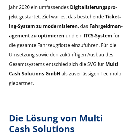
Jahr 2020 ein umfassendes
Dig­i­tal­isierung­spro­
jekt
ges­tartet. Ziel war es, das beste­hende
Tick­et­
ing-Sys­tem zu mod­ernisieren
, das
Fahrgeld­man­
age­ment zu opti­mieren
und ein
ITCS-Sys­tem
für
die gesamte Fahrzeugflotte einzuführen. Für die
Umset­zung sowie den zukün­fti­gen Aus­bau des
Gesamt­sys­tems entsch­ied sich die SVG für
Mul­ti
Cash Solu­tions GmbH
als zuver­läs­si­gen Tech­nolo­
giepart­ner.
Die Lösung von Multi
Cash Solutions