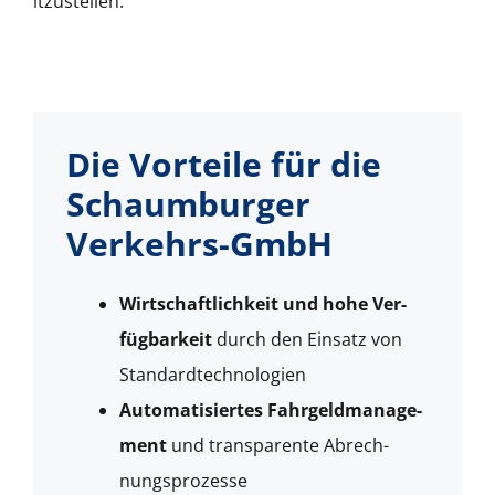
itzustellen.
Die Vorteile für die
Schaumburger
Verkehrs-GmbH
Wirtschaftlichkeit und hohe Ver­
füg­barkeit
durch den Ein­satz von
Stan­dard­tech­nolo­gien
Automa­tisiertes Fahrgeld­man­age­
ment
und trans­par­ente Abrech­
nung­sprozesse