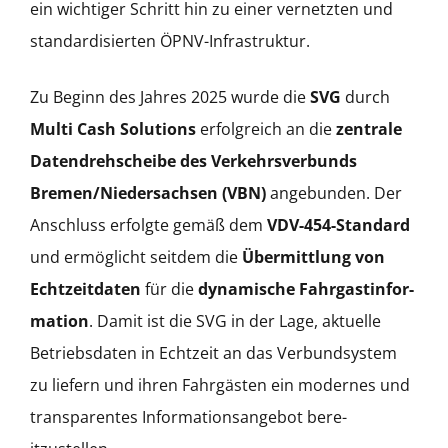
ein wichtiger Schritt hin zu ein­er ver­net­zten und
stan­dar­d­isierten ÖPNV-Infra­struk­tur.
Zu Beginn des Jahres 2025 wurde die
SVG
durch
Mul­ti Cash
Solu­tions
erfol­gre­ich an die
zen­trale
Daten­drehscheibe des Verkehrsver­bunds
Bremen/Niedersachsen (VBN)
ange­bun­den. Der
Anschluss erfol­gte gemäß dem
VDV-454-Stan­dard
und ermöglicht seit­dem die
Über­mit­tlung von
Echtzeit­dat­en
für die
dynamis­che Fahrgastin­for­
ma­tion
. Damit ist die SVG in der Lage, aktuelle
Betrieb­s­dat­en in Echtzeit an das Ver­bundsys­tem
zu liefern und ihren Fahrgästen ein mod­ernes und
trans­par­entes Infor­ma­tion­sange­bot bere­