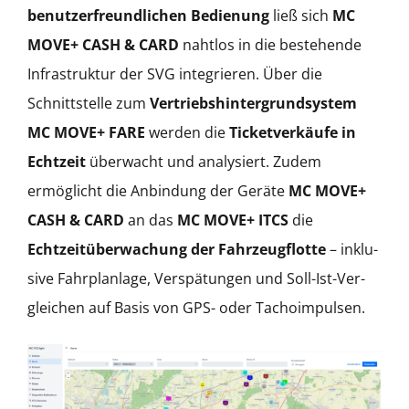
benutzer­fre­undlichen Bedi­enung
ließ sich
MC
MOVE+ CASH & CARD
naht­los in die beste­hende
Infra­struk­tur der SVG inte­gri­eren. Über die
Schnittstelle zum
Ver­trieb­sh­in­ter­grundsys­tem
MC MOVE+ FARE
wer­den die
Tick­etverkäufe in
Echtzeit
überwacht und analysiert. Zudem
ermöglicht die Anbindung der Geräte
MC MOVE+
CASH & CARD
an das
MC MOVE+ ITCS
die
Echtzeitüberwachung der Fahrzeugflotte
– inklu­
sive Fahrplan­lage, Ver­spä­tun­gen und Soll-Ist-Ver­
gle­ichen auf Basis von GPS- oder Tachoim­pulsen.