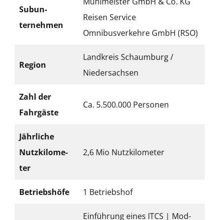
Mühlmeis­ter GmbH & Co. KG
Sub­un­
Reisen Ser­vice
ternehmen
Omnibusverkehre GmbH (RSO)
Land­kreis Schaum­burg /
Region
Nieder­sach­sen
Zahl der
Ca. 5.500.000 Per­so­n­en
Fahrgäste
Jährliche
Nutzk­ilo­me­
2,6 Mio Nutzk­ilo­me­ter
ter
Betrieb­shöfe
1 Betrieb­shof
Ein­führung eines ITCS | Mod­