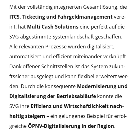
Mit der voll­ständig inte­gri­erten Gesamtlö­sung, die
ITCS, Tick­et­ing und Fahrgeld­man­age­ment
vere­
int, hat
Mul­ti Cash Solu­tions
eine per­fekt auf die
SVG abges­timmte Sys­tem­land­schaft geschaf­fen.
Alle rel­e­van­ten Prozesse wur­den dig­i­tal­isiert,
automa­tisiert und effizient miteinan­der verknüpft.
Dank offen­er Schnittstellen ist das Sys­tem zukun­
ftssich­er aus­gelegt und kann flex­i­bel erweit­ert wer­
den. Durch die kon­se­quente
Mod­ernisierung und
Dig­i­tal­isierung der Betrieb­sabläufe
kon­nte die
SVG ihre
Effizienz und Wirtschaftlichkeit nach­
haltig steigern
– ein gelun­ge­nes Beispiel für erfol­
gre­iche
ÖPNV-Dig­i­tal­isierung in der Region
.