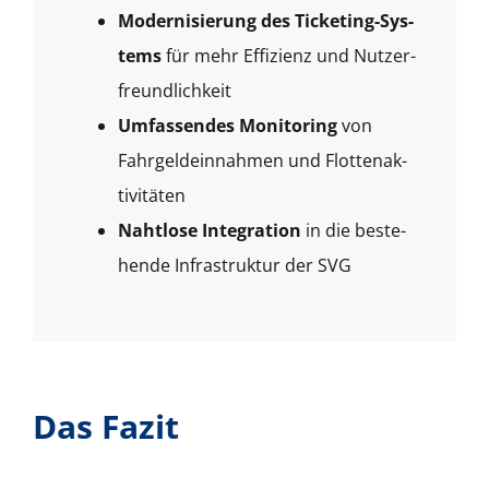
Mod­ernisierung des Tick­et­ing-Sys­
tems
für mehr Effizienz und Nutzer­
fre­undlichkeit
Umfassendes Mon­i­tor­ing
von
Fahrgeldein­nah­men und Flot­te­nak­
tiv­itäten
Naht­lose Inte­gra­tion
in die beste­
hende Infra­struk­tur der SVG
Das Fazit