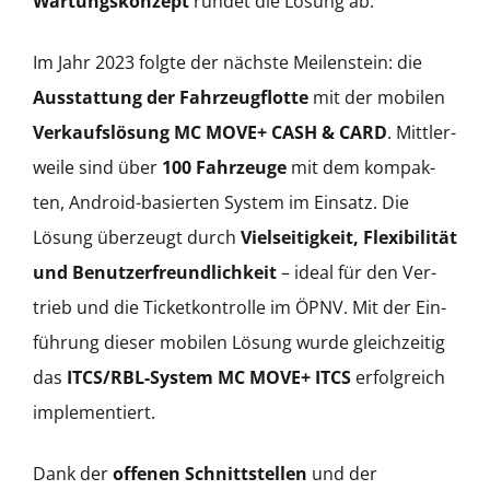
Wartungskonzept
run­det die Lösung ab.
Im Jahr 2023 fol­gte der näch­ste Meilen­stein: die
Ausstat­tung der Fahrzeugflotte
mit der mobilen
Verkauf­s­lö­sung MC MOVE+ CASH & CARD
. Mit­tler­
weile sind über
100 Fahrzeuge
mit dem kom­pak­
ten, Android-basierten Sys­tem im Ein­satz. Die
Lösung überzeugt durch
Viel­seit­igkeit, Flex­i­bil­ität
und Benutzer­fre­undlichkeit
– ide­al für den Ver­
trieb und die Tick­etkon­trolle im ÖPNV. Mit der Ein­
führung dieser mobilen Lösung wurde gle­ichzeit­ig
das
ITC­S/R­BL-Sys­tem MC MOVE+
ITCS
erfol­gre­ich
imple­men­tiert.
Dank der
offe­nen Schnittstellen
und der