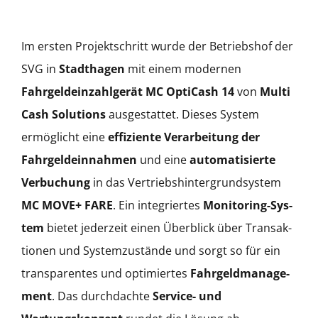
Im ersten Pro­jek­tschritt wurde der Betrieb­shof der
SVG in
Stadtha­gen
mit einem mod­er­nen
Fahrgeldein­zahlgerät MC Opti­Cash 14
von
Mul­ti
Cash Solu­tions
aus­ges­tat­tet. Dieses Sys­tem
ermöglicht eine
effiziente Ver­ar­beitung der
Fahrgeldein­nah­men
und eine
automa­tisierte
Ver­buchung
in das Ver­trieb­sh­in­ter­grundsys­tem
MC MOVE+
FARE
. Ein inte­gri­ertes
Mon­i­tor­ing-Sys­
tem
bietet jed­erzeit einen Überblick über Transak­
tio­nen und Sys­temzustände und sorgt so für ein
trans­par­entes und opti­miertes
Fahrgeld­man­age­
ment
. Das durch­dachte
Ser­vice- und