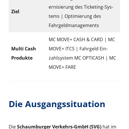
ernisierung des Tick­et­ing-Sys­
Ziel
tems | Opti­mierung des
Fahrgeld­man­age­ments
MC MOVE+ CASH & CARD | MC
Mul­ti Cash
MOVE+ ITCS | Fahrgeld Ein­
Pro­duk­te
zahlsys­tem MC OPTICASH | MC
MOVE+ FARE
Die Ausgangssituation
Die
Schaum­burg­er Verkehrs-GmbH (SVG)
hat im