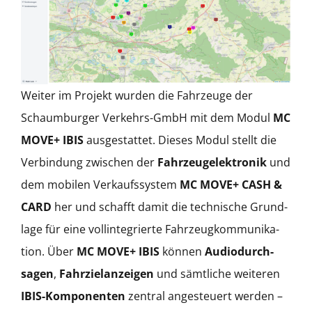
Weit­er im Pro­jekt wur­den die Fahrzeuge der
Schaum­burg­er Verkehrs-GmbH mit dem Mod­ul
MC
MOVE+ IBIS
aus­ges­tat­tet. Dieses Mod­ul stellt die
Verbindung zwis­chen der
Fahrzeugelek­tron­ik
und
dem mobilen Verkauf­ssys­tem
MC MOVE+ CASH &
CARD
her und schafft damit die tech­nis­che Grund­
lage für eine vollinte­gri­erte Fahrzeugkom­mu­nika­
tion. Über
MC MOVE+ IBIS
kön­nen
Audio­durch­
sagen
,
Fahrzielanzeigen
und sämtliche weit­eren
IBIS-Kom­po­nen­ten
zen­tral anges­teuert wer­den –