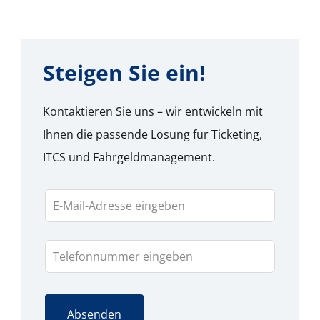
Steigen Sie ein!
Kon­tak­tieren Sie uns – wir entwick­eln mit
Ihnen die passende Lösung für Tick­et­ing,
ITCS und Fahrgeld­man­age­ment.
Lass
dieses
Feld
leer
Absenden