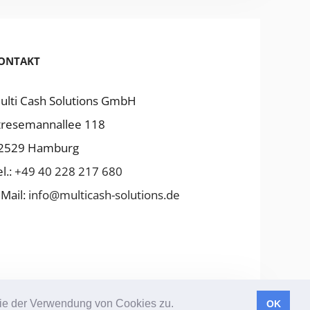
ONTAKT
ul­ti Cash Solu­tions GmbH
tre­se­man­nallee 118
2529 Ham­burg
l.:
+49 40 228 217 680
‑Mail:
info@multicash-solutions.de
 Sie der Verwendung von Cookies zu.
OK