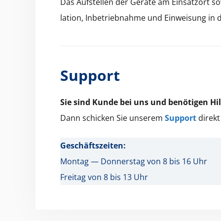
Das Auf­stellen der Geräte am Ein­sat­zort s
la­tion, Inbe­trieb­nahme und Ein­weisung in
Support
Sie sind Kunde bei uns und benöti­gen Hil
Dann schick­en Sie unserem
Sup­port
direk
Geschäft­szeit­en:
Mon­tag — Don­ner­stag von 8 bis 16 Uhr
Fre­itag von 8 bis 13 Uhr