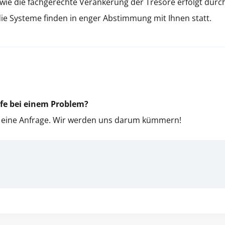
owie die fachgerechte Ver­ankerung der Tre­sore erfol­gt durch
 die Sys­teme find­en in enger Abstim­mung mit Ihnen statt.
­fe bei einem Prob­lem?
t eine Anfrage. Wir wer­den uns darum küm­mern!