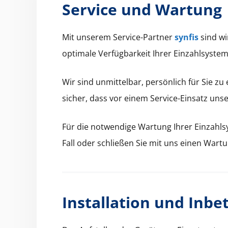
Service und Wartung
Mit unserem Ser­vice-Part­ner
syn­fis
sind wir
opti­male Ver­füg­barkeit Ihrer Ein­zahlsys­te
Wir sind unmit­tel­bar, per­sön­lich für Sie z
sich­er, dass vor einem Ser­vice-Ein­satz unser
Für die notwendi­ge Wartung Ihrer Ein­zahlsy
Fall oder schließen Sie mit uns einen Wartun
Installation und Inb