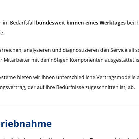
 im Bedarfs­fall
bun­desweit bin­nen eines Werk­tages
bei I
me.
u erre­ichen, analysieren und diag­nos­tizieren den Ser­vice­fal
 Mitar­beit­er mit den nöti­gen Kom­po­nen­ten aus­ges­tat­tet is
s­teme bieten wir Ihnen unter­schiedliche Ver­tragsmod­elle a
gsver­trag, der auf Ihre Bedürfnisse zugeschnit­ten ist, ab.
etriebnahme